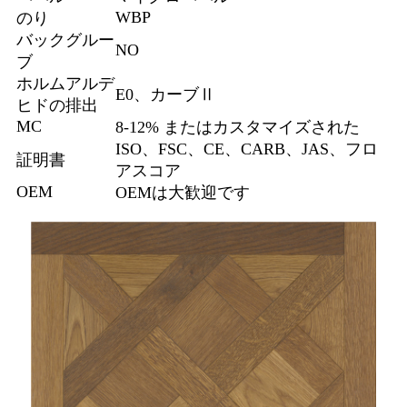
WBP
のり
バックグルー
NO
ブ
ホルムアルデ
E0、カーブⅡ
ヒドの排出
MC
8-12% またはカスタマイズされた
ISO、FSC、CE、CARB、JAS、フロ
証明書
アスコア
OEM
OEMは大歓迎です