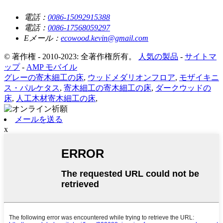
電話：
0086-15092915388
電話：
0086-17568059297
Eメール：
ecowood.kevin@gmail.com
© 著作権 - 2010-2023: 全著作権所有。
人気の製品
-
サイトマ
ップ
-
AMP モバイル
グレーの寄木細工の床
,
ウッドメダリオンフロア
,
モザイキニ
ス・パルケタス
,
寄木細工の寄木細工の床
,
ダークウッドの
床
,
人工木材寄木細工の床
,
メールを送る
x