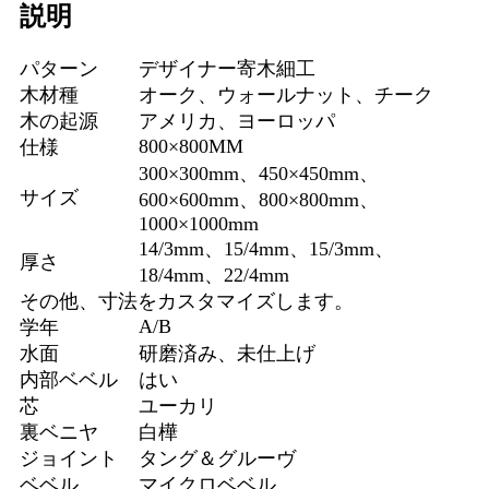
説明
パターン
デザイナー寄木細工
木材種
オーク、ウォールナット、チーク
木の起源
アメリカ、ヨーロッパ
800×800MM
仕様
300×300mm、450×450mm、
サイズ
600×600mm、800×800mm、
1000×1000mm
14/3mm、15/4mm、15/3mm、
厚さ
18/4mm、22/4mm
その他、寸法をカスタマイズします。
A/B
学年
水面
研磨済み、未仕上げ
内部ベベル
はい
芯
ユーカリ
裏ベニヤ
白樺
ジョイント
タング＆グルーヴ
ベベル
マイクロベベル