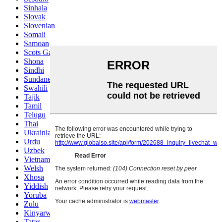
Sinhala
Slovak
Slovenian
Somali
Samoan
Scots Gaelic
Shona
Sindhi
Sundanese
Swahili
Tajik
Tamil
Telugu
Thai
Ukrainian
Urdu
Uzbek
Vietnamese
Welsh
Xhosa
Yiddish
Yoruba
Zulu
Kinyarwanda
Tatar