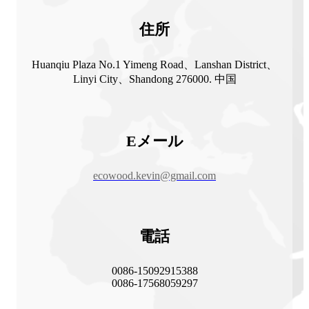
住所
Huanqiu Plaza No.1 Yimeng Road、Lanshan District、
Linyi City、Shandong 276000. 中国
Eメール
ecowood.kevin@gmail.com
電話
0086-15092915388
0086-17568059297