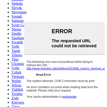
Sinhala
Slovak
Slovenian
Somali
Samoan
Scots Gaelic
Shona
Sindhi
Sundanese
Swahili
Tajik
Tamil
Telugu
Thai
Ukrainian
Urdu
Uzbek
Vietnamese
Welsh
Xhosa
Yiddish
Yoruba
Zulu
Kinyarwanda
Tatar