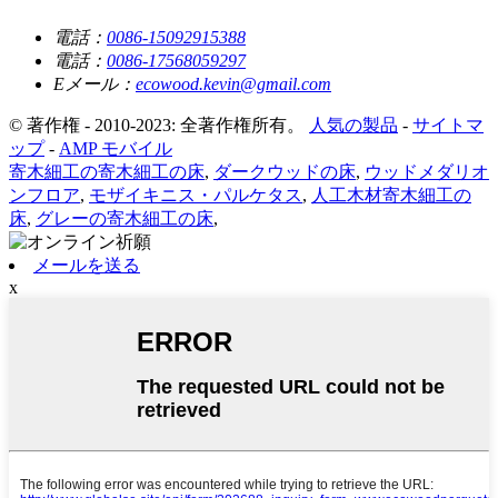
電話：
0086-15092915388
電話：
0086-17568059297
Eメール：
ecowood.kevin@gmail.com
© 著作権 - 2010-2023: 全著作権所有。
人気の製品
-
サイトマ
ップ
-
AMP モバイル
寄木細工の寄木細工の床
,
ダークウッドの床
,
ウッドメダリオ
ンフロア
,
モザイキニス・パルケタス
,
人工木材寄木細工の
床
,
グレーの寄木細工の床
,
メールを送る
x